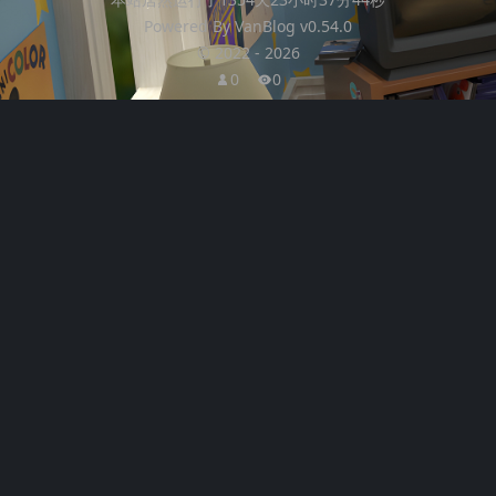
Powered By
VanBlog
v0.54.0
©
2022
-
2026
0
0