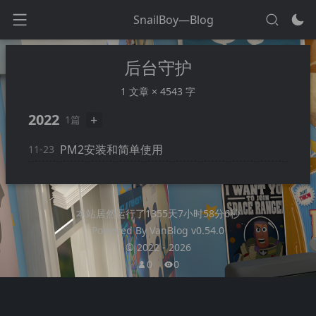
SnailBoy—Blog
后台守护
1 文章 × 4543 字
2022
+
1篇
PM2安装和简单使用
11-23
本站居然运行了
1355天7小时58分7秒
Powered By
VanBlog
v0.54.0
©
2022
-
2026
0
0