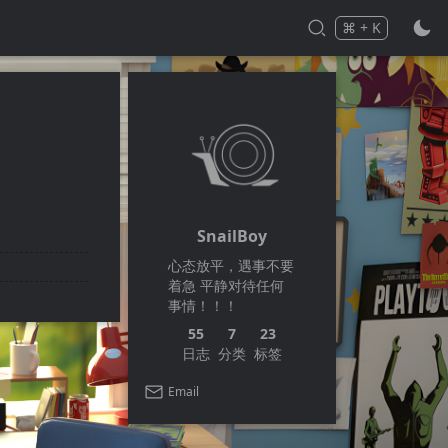
⌘
+
K
Press
and
to search
SnailBoy
心态放平，遇事不要
着急 平静对待任何
事情！！！
55
7
23
日志
分类
标签
Email