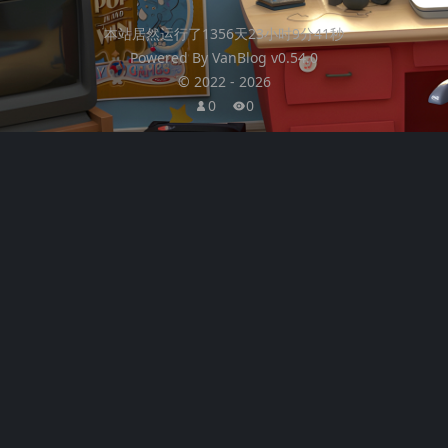
本站居然运行了
1356天23小时9分42秒
Powered By
VanBlog
v0.54.0
©
2022
-
2026
0
0