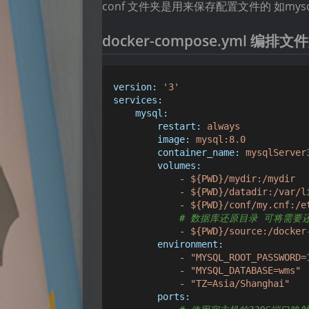
conf 文件夹是用来保存配置文件的 如mysql
docker-compose.yml 编排
version:
'3'
services:
mysql:
restart:
always
image:
mysql:8.0
container_name:
mysqlServer
volumes:
-
${PWD}/mydir:/mydir
-
${PWD}/datadir:/var/l
-
${PWD}/conf/my.cnf:/e
# 数据库还原目录 可将需要
-
${PWD}/source:/docker
environment:
-
"MYSQL_ROOT_PASSWORD=
-
"MYSQL_DATABASE=wms"
-
"TZ=Asia/Shanghai"
ports: