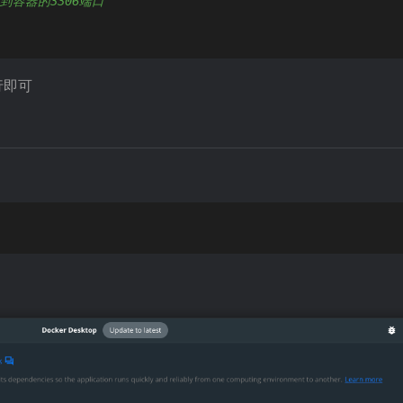
到容器的3306端口
行即可