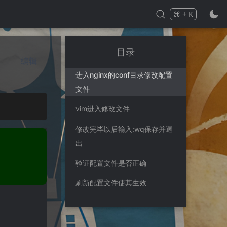
⌘
+
K
Press
and
to search
目录
编辑
进入nginx的conf目录修改配置
文件
vim进入修改文件
修改完毕以后输入:wq保存并退
出
验证配置文件是否正确
刷新配置文件使其生效