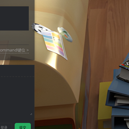
mmand键位 >
登录
提交