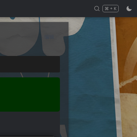
⌘
+
K
Press
and
to search
编辑