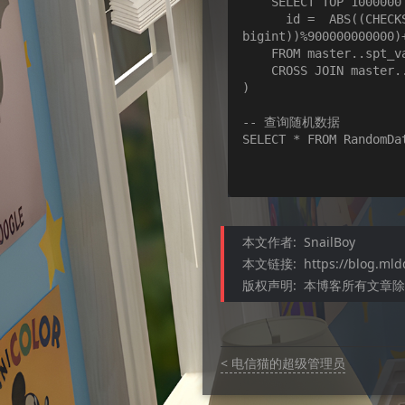
    SELECT TOP 1000000

      id =  ABS((CHECKSUM(NEWID())+cast((RAND()*(50-10)+10)*1000000 as 
bigint))%900000000000)+
    FROM master..spt_values t1

    CROSS JOIN master..spt_values t2

)

-- 查询随机数据

SELECT * FROM RandomDat
本文作者:
SnailBoy
本文链接:
https://blog.ml
版权声明:
本博客所有文章除特
< 电信猫的超级管理员