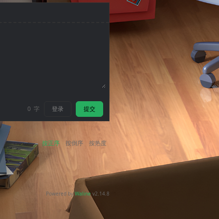
登录
提交
0
字
按正序
按倒序
按热度
Powered by
Waline
v2.14.8