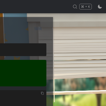
⌘
+
K
Press
and
to search
编辑