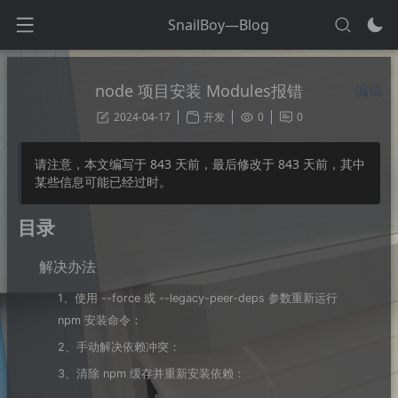
SnailBoy—Blog
node 项目安装 Modules报错
编辑
2024-04-17
开发
0
0
请注意，本文编写于
843
天前，最后修改于
843
天前，其中
某些信息可能已经过时。
目录
解决办法
1、使用 --force 或 --legacy-peer-deps 参数重新运行
npm 安装命令：
2、手动解决依赖冲突：
3、清除 npm 缓存并重新安装依赖：