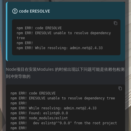
code ERESOLVE
npm ERR! code ERESOLVE

npm ERR! ERESOLVE unable to resolve dependency 
tree

npm ERR! 

Node项目在安装Modules 的时候出现以下问题可能是依赖包检测
到冲突导致的
npm ERR! code ERESOLVE

npm ERR! ERESOLVE unable to resolve dependency tree

npm ERR! 

npm ERR! While resolving: admin.net@2.4.33

npm ERR! Found: eslint@9.0.0

npm ERR! node_modules/eslint

npm ERR!   dev eslint@"^9.0.0" from the root project

npm ERR! 
