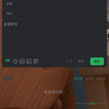
邮箱
网址
登录
提交
0
字
评论
按正序
按倒序
按热度
来发评论吧~
Powered by
Waline
v2.14.8