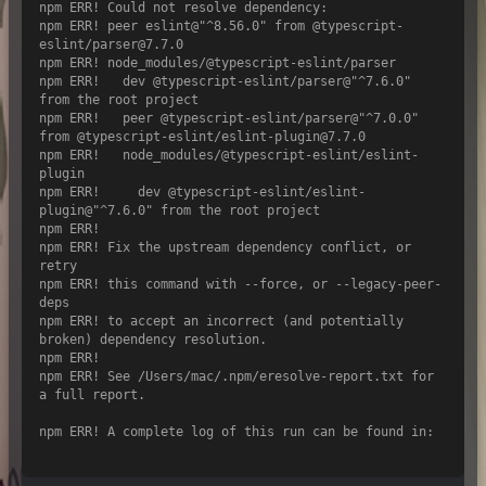
npm ERR! Could not resolve dependency:

npm ERR! peer eslint@"^8.56.0" from @typescript-
eslint/parser@7.7.0

npm ERR! node_modules/@typescript-eslint/parser

npm ERR!   dev @typescript-eslint/parser@"^7.6.0" 
from the root project

npm ERR!   peer @typescript-eslint/parser@"^7.0.0" 
from @typescript-eslint/eslint-plugin@7.7.0

npm ERR!   node_modules/@typescript-eslint/eslint-
plugin

npm ERR!     dev @typescript-eslint/eslint-
plugin@"^7.6.0" from the root project

npm ERR! 

npm ERR! Fix the upstream dependency conflict, or 
retry

npm ERR! this command with --force, or --legacy-peer-
deps

npm ERR! to accept an incorrect (and potentially 
broken) dependency resolution.

npm ERR! 

npm ERR! See /Users/mac/.npm/eresolve-report.txt for 
a full report.

npm ERR! A complete log of this run can be found in:
