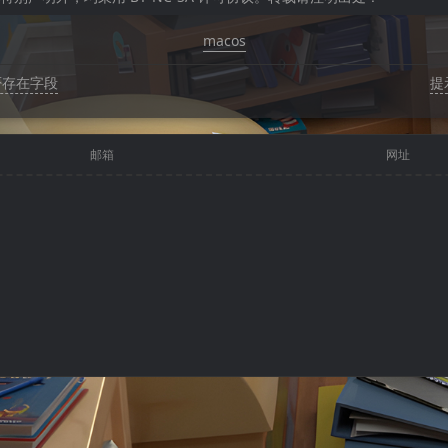
macos
否存在字段
提
邮箱
网址