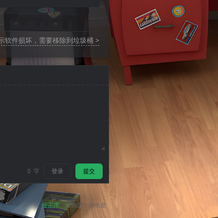
示软件损坏，需要移除到垃圾桶 >
登录
提交
0
字
按正序
按倒序
按热度