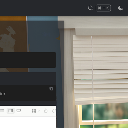
⌘
+
K
Press
and
to search
编辑